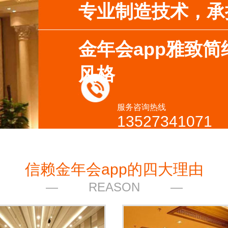
专业制造技术，承
金年会app雅致
风格
服务咨询热线
13527341071
信赖金年会app的四大理由
REASON