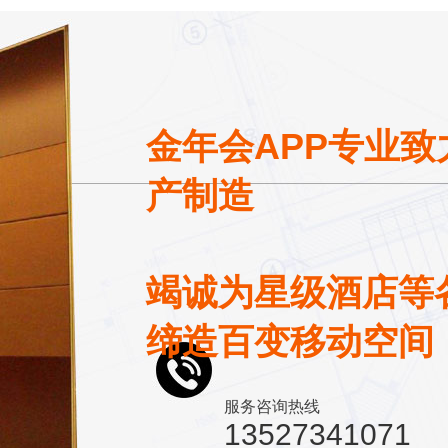
金年会APP专业
产制造
竭诚为星级酒店等
缔造百变移动空间
服务咨询热线
13527341071